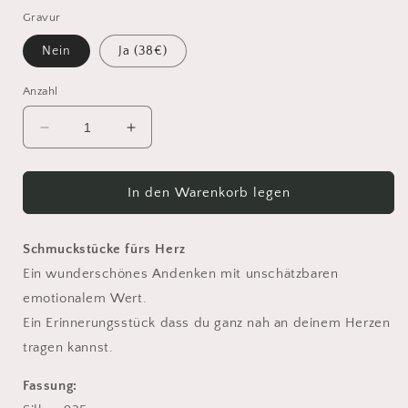
Gravur
Nein
Ja (38€)
Anzahl
Verringere
Erhöhe
die
die
Menge
Menge
für
für
In den Warenkorb legen
Haarlocke
Haarlocke
als
als
Buchstaben
Buchstaben
Schmuckstücke fürs Herz
in
in
Ein wunderschönes Andenken mit unschätzbaren
Silber
Silber
emotionalem Wert.
Gold
Gold
Ein Erinnerungsstück dass du ganz nah an deinem Herzen
Rosé
Rosé
20mm
20mm
tragen kannst.
Fassung: