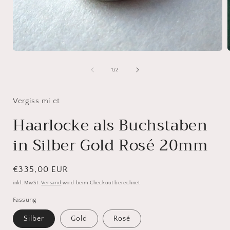
Medien
1
in
i
von
1
/
2
Modal
öffnen
ö
Vergiss mi et
Haarlocke als Buchstaben
in Silber Gold Rosé 20mm
Normaler
€335,00 EUR
Preis
inkl. MwSt.
Versand
wird beim Checkout berechnet
Fassung
Silber
Gold
Rosé