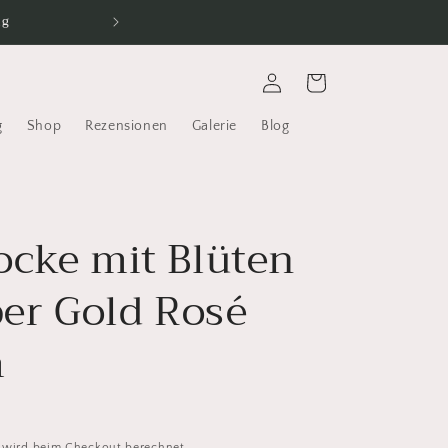
ng
Das Liebste immer b
Einloggen
Warenkorb
g
Shop
Rezensionen
Galerie
Blog
ocke mit Blüten
ber Gold Rosé
m
wird beim Checkout berechnet