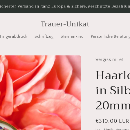
icherter Versand in ganz Europa & sichere, geschützte Bezahlu
Trauer-Unikat
Fingerabdruck
Schriftzug
Sternenkind
Persönliche Beratun
Vergiss mi et
Haarl
in Sil
20m
Normaler
€310,00 EUR
Preis
inkl. MwSt.
Versand