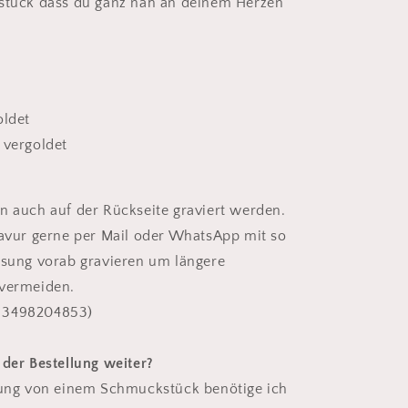
Rosé
sstück dass du ganz nah an deinem Herzen
20mm
oldet
 vergoldet
n auch auf der Rückseite graviert werden.
ravur gerne per Mail oder WhatsApp mit so
ssung vorab gravieren um längere
 vermeiden.
 3498204853)
 der Bestellung weiter?
lung von einem Schmuckstück benötige ich