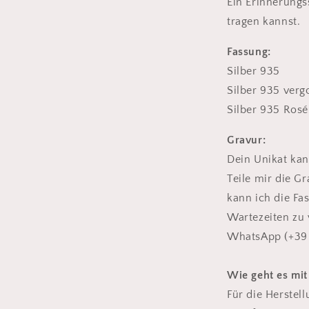
Rosé
Ein Erinnerung
20mm
tragen kannst.
Fassung:
Silber 935
Silber 935 verg
Silber 935 Rosé
Gravur:
Dein Unikat kan
Teile mir die G
kann ich die Fa
Wartezeiten zu
WhatsApp (+39
Wie geht es mit
Für die Herstel