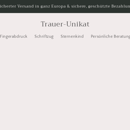
icherter Versand in ganz Europa & sichere, geschützte Bezahlu
Trauer-Unikat
Fingerabdruck
Schriftzug
Sternenkind
Persönliche Beratun